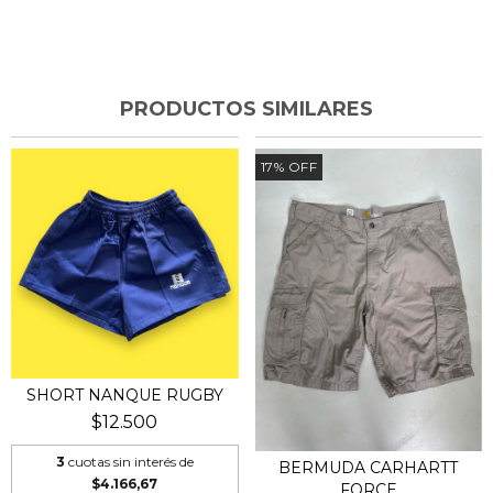
PRODUCTOS SIMILARES
17
%
OFF
SHORT NANQUE RUGBY
$12.500
3
cuotas sin interés de
BERMUDA CARHARTT
$4.166,67
FORCE