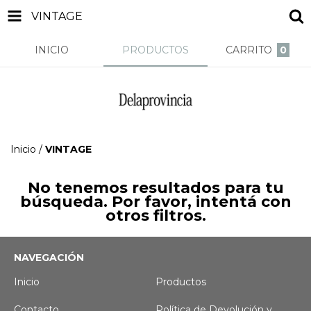
VINTAGE
INICIO
PRODUCTOS
CARRITO
0
Inicio
/
VINTAGE
No tenemos resultados para tu
búsqueda. Por favor, intentá con
otros filtros.
NAVEGACIÓN
Inicio
Productos
Contacto
Política de Devolución y